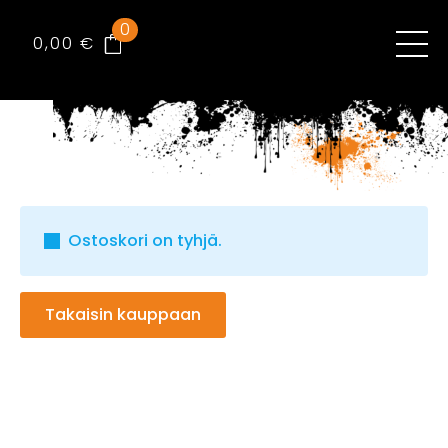
0
0,00
€
Ostoskori on tyhjä.
Takaisin kauppaan